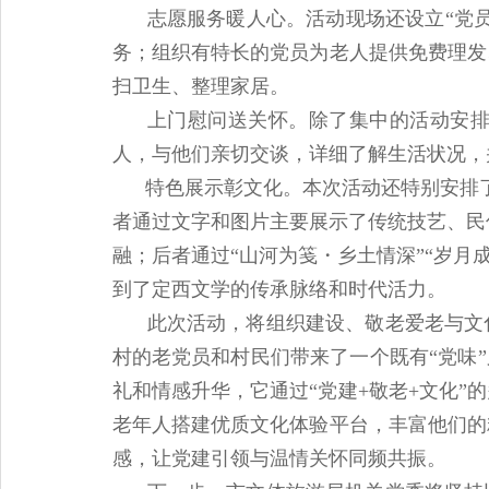
志愿服务暖人心。活动现场还设立“党
务；组织有特长的党员为老人提供免费理发
扫卫生、整理家居。
上门慰问送关怀。除了集中的活动安
人，与他们亲切交谈，详细了解生活状况，
特色展示彰文化。本次活动还特别安排了“
者通过文字和图片主要展示了传统技艺、民
融；后者通过“山河为笺・乡土情深”“岁
到了定西文学的传承脉络和时代活力。
此次活动，将组织建设、敬老爱老与文
村的老党员和村民们带来了一个既有“党味
礼和情感升华，它通过“党建+敬老+文化
老年人搭建优质文化体验平台，丰富他们的
感，让党建引领与温情关怀同频共振。