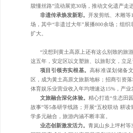
牍懂丝路”流动展览30场，推动文化遗产走
非遗传承焕发新彩。
开发剪纸、木雕等1
场，其中“非遗过大年”展播800余场；组
扩大。
“没想到黄土高原上还有这么别致的旅游
这五年，安定区以文塑旅、以旅彰文，立足
项目引领夯实根基。
高标准谋划储备文
区，成为黄土高原文旅新地标；招商引资落地
体育娱乐业营业收入年均增速达15%，产
文旅融合深化体验。
精心打造“生态田园
故事”等5条研学线路；开展“五校联动 耕读
学多元融合，旅游内涵不断丰富。
业态创新激发活力。
青岚山乡上坪村等