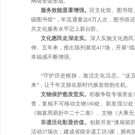
网络全面形成。
服务效能显著增强。
区文化馆、图书馆
级图书馆”，年流通量达8万人次，图书借还
共文化服务水平迈上新台阶。
文化惠民走深走实。
深入实施文化惠民
伸。五年来，推出陈列展览417场，开展“戏
幸福感不断增强。
“守护历史根脉，激活文化活态。”这
来”，让千年文脉在新时代焕发勃勃生机。
文物保护愈发坚实。
积极争取专项资金
查，复核不可移动文物180处、新发现32
《御篡周易折中二十二卷》、文物《大乘无
非遗活化彰显价值。
创新开发“漆扇留韵
活动37场次；建成省级非遗工坊3家，拥有国