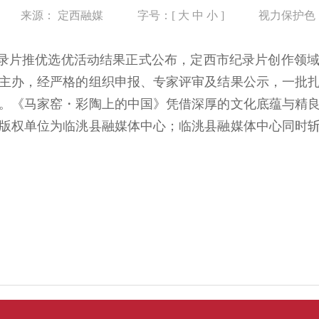
来源：
定西融媒
字号：[
大
中
小
]
视力保护色
录片推优选优活动结果正式公布，定西市纪录片创作领
主办，经严格的组织申报、专家评审及结果公示，一批
。《马家窑・彩陶上的中国》凭借深厚的文化底蕴与精
版权单位为临洮县融媒体中心；临洮县融媒体中心同时