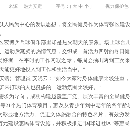
来源：
魅力安定
字号：[
大
中
小
]
视力保护色
以人民为中心的发展思想，将全民健身作为体育强区建
。
区宏博乒乓球俱乐部里却是热火朝天的景象。场上球台几
、运动后蒸腾的热情气息，交织成一首活力四射的冬日健
球爱好者，在平时的工作闲暇之际，每周会抽出两到三次
天能更好地投入到工作和生活当中。”
庆馆）管理员 安晓云：“如今大家对身体健康比较注重
班来打球的人也挺多的，运动氛围比较好。”
元化需求为导向，成功构建起覆盖广泛、层次丰富的全民健
滑等21个热门体育项目，惠及从青少年到中老年的各年龄
为彰显地方活力、促进文体旅融合的特色名片，有效激
余万元建设惠民体育设施，并积极推进“国球进社区”等惠