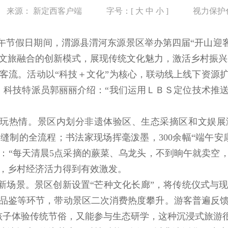
来源：
新定西客户端
字号：[
大
中
小
]
视力保护
午节假日期间，渭源县渭河东源景区举办第四届“开山迎客
文旅融合的创新模式，展现传统文化魅力，激活乡村振兴
引客流。活动以“科技＋文化”为核心，联动线上线下资源
，科技特派员郭丽丽介绍：“我们运用ＬＢＳ定位技术推
玩热情。景区内划分非遗体验区、生态采摘区和文娱展
缝制的全流程；书法家现场挥毫泼墨，300余幅“端午安
：“每天清晨5点采摘的蕨菜、乌龙头，不到晌午就卖空，日
，乡村经济活力得到有效激发。
新场景。景区创新设置“芒种文化长廊”，将传统仪式与
品鉴等环节，带动景区二次消费热度攀升。游客普遍反
孩子体验传统节俗，又能参与生态研学，这种沉浸式旅游