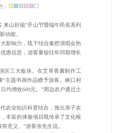
色：
 来山祈福”开山节暨端午民俗系列
新动能。
扩大影响力，线下结合秦腔演唱会热
送优惠信息，游客量较往年同期增长
演区三大板块。在艾草香囊制作工
康”主题书画作品赠予游客。峡口村
均增收600元。”周边农户通过土
现代农业知识科普结合，推出亲子农
馈，丰富的体验项目既传承了文化根
很有意义。”游客张先生说。