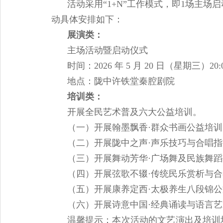
活动采用“1+N”工作模式，即1场主
动具体安排如下：
展演类：
主场活动暨启动仪式
时间：2026 年 5 月 20 日（星期三）20:
地点：陇中许铁堂秦腔剧院
培训类：
开展全民艺术普及六大公益培训。
（一）开展翰墨飘香·群众书画公益培训
（二）开展陇中之声·声乐技巧与合唱
（三）开展舞动芳华·广场舞及民族舞
（四）开展弦歌不辍·传统民乐赏析与
（五）开展康养定西·太极养生八段锦
（六）开展诗意中国·经典诵读与语言
温馨提示：本次活动的文艺演出及培训