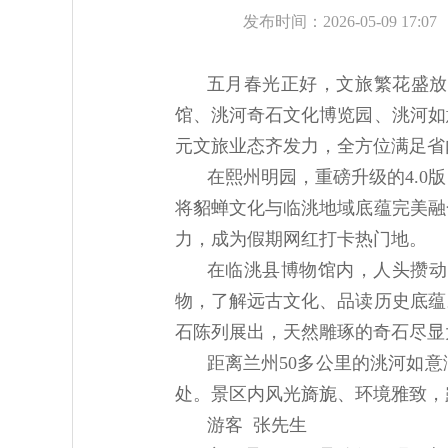
发布时间：2026-05-09 17:07
五月春光正好，文旅繁花盛放
馆、洮河奇石文化博览园、洮河如
元文旅业态齐发力，全方位满足省
在熙州明园，重磅升级的4.
将貂蝉文化与临洮地域底蕴完美融
力，成为假期网红打卡热门地。
在临洮县博物馆内，人头攒动
物，了解远古文化、品读历史底蕴
石陈列展出，天然雕琢的奇石尽显
距离兰州50多公里的洮河如
处。景区内风光旖旎、环境雅致，
游客 张先生