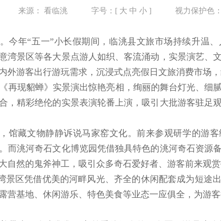
来源：
看临洮
字号：[
大
中
小
]
视力保护色
。今年“五一”小长假期间，临洮县文旅市场持续升温
意湾景区等各大景点游人如织、客流涌动，实景演艺、
内外游客出行游玩需求，沉浸式点亮假日文旅消费市场，
0版《再现貂蝉》实景演出惊艳亮相，绚丽的舞台灯光、细
合，精彩绝伦的实景表演轮番上演，吸引大批游客驻足
，馆藏文物静静诉说马家窑文化。前来参观研学的游客
。而洮河奇石文化博览园凭借独具特色的洮河奇石资源
大自然的鬼斧神工，吸引众多奇石爱好者、游客前来观赏
意湾景区凭借优美的河畔风光、齐全的休闲配套成为短途
露营基地、休闲游乐、特色美食等业态一应俱全，为游客