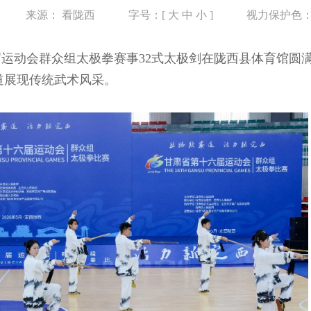
来源：
看陇西
字号：[
大
中
小
]
视力保护色
届运动会群众组太极拳赛事32式太极剑在陇西县体育馆圆
道展现传统武术风采。