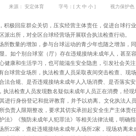
来源：
安定体育
字号：[
大
中
小
]
视力保护色
，积极回应群众关切，压实经营主体责任，促进台球行
区派出所，对全区台球经营场开展联合执法检查行动。
场所数量的增加，参与台球运动的青少年也随之增加，
显。如个别台球室（厅）存在违规接纳未成年人，甚至
心健康和生活学习，也可能滋生安全隐患，引发社会关注
有台球营业场所，执法检查人员采取夜间突击检查、现
合法合规、是否违规接纳未成年人入场消费、是否落实安
，执法检查人员发现数名疑似未成年人员正在消费，经现场
其进行身份登记和批评教育，并予以劝离。文化执法人
所负责人限期整改，要求其切实承担起安全生产主体责
护法》《预防未成年人犯罪法》等相关法律法规，明确指
场所22家，查处违规接纳未成年人场所2家，现场劝离未