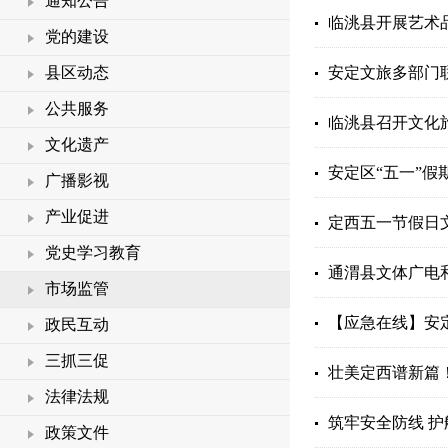
通知公告
临洮县开展艺术
党的建设
县区动态
安定文旅多部门
公共服务
临洮县召开文化旅
文化遗产
安定区“五一”假
广播影视
产业促进
定西五一节假日
党史学习教育
通渭县文体广电和
市场监管
【应急在线】安定
政民互动
三抓三促
壮美定西谱新篇！
法律法规
筑牢安全防线 护
政策文件