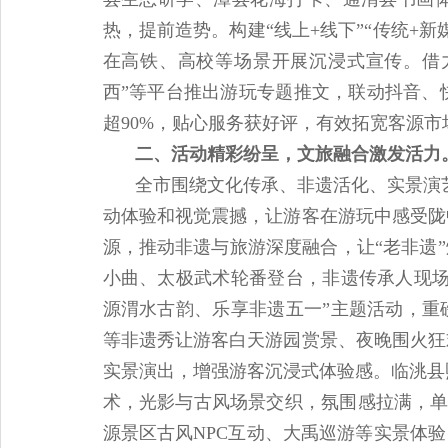
热，提前造势。构建“线上+线下”“传统+
在高铁、高校等场景开展沉浸式宣传。借力
西”等平台推出游玩专题推文，联动抖音、
超90%，贴心服务获好评，有效拓宽客源
二、活动精彩纷呈，文旅融合激发活力
全市围绕文化传承、非遗活化、实景演
动体验和视觉震撼，让游客在游玩中感受陇
源，推动非遗与旅游深度融合，让“老非遗
小曲、太极武术轮番登台，非遗传承人现场
源渭水古韵、乐享非遗五一”主题活动，重
等非遗秀让游客白天游园赏景、夜晚围火狂
实景演出，增强游客沉浸式体验感。临洮县
术，光影与古风场景交织，氛围感拉满，单场
源景区古风NPC互动、大禹巡游等实景体